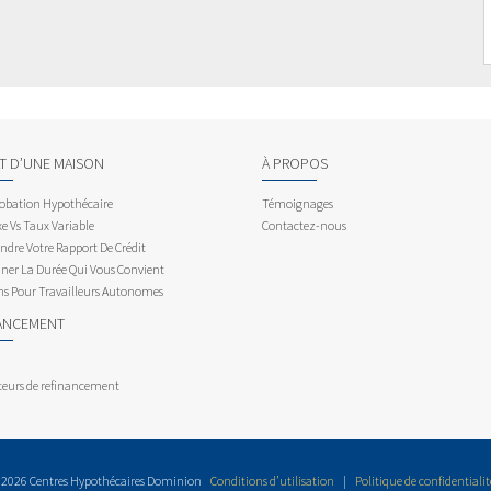
AT D’UNE MAISON
À PROPOS
obation Hypothécaire
Témoignages
e Vs Taux Variable
Contactez-nous
dre Votre Rapport De Crédit
ner La Durée Qui Vous Convient
ns Pour Travailleurs Autonomes
ANCEMENT
teurs de refinancement
 2026 Centres Hypothécaires Dominion
Conditions d’utilisation
|
Politique de confidentialit