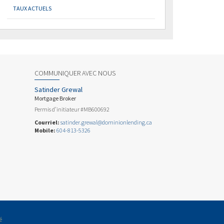
TAUX ACTUELS
COMMUNIQUER AVEC NOUS
Satinder Grewal
Mortgage Broker
Permis d’initiateur #MB600692
Courriel:
satinder.grewal@dominionlending.ca
Mobile:
604-813-5326
é