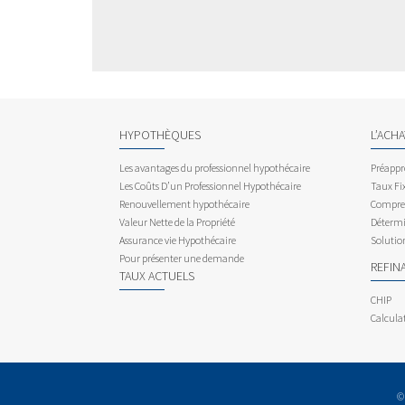
HYPOTHÈQUES
L’ACH
Les avantages du professionnel hypothécaire
Préappr
Les Coûts D’un Professionnel Hypothécaire
Taux Fix
Renouvellement hypothécaire
Compren
Valeur Nette de la Propriété
Détermi
Assurance vie Hypothécaire
Solutio
Pour présenter une demande
REFIN
TAUX ACTUELS
CHIP
Calcula
©