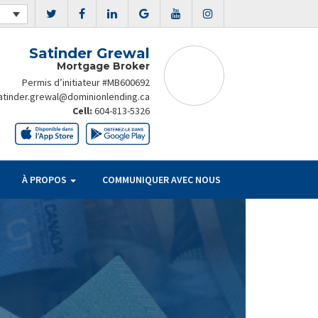
Satinder Grewal
Mortgage Broker
Permis d’initiateur #MB600692
atinder.grewal@dominionlending.ca
Cell:
604-813-5326
À PROPOS
COMMUNIQUER AVEC NOUS