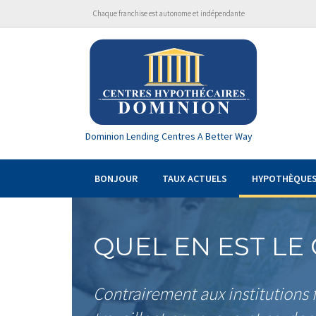
Chaque franchise est autonome et indépendante
Dominion Lending Centres A Better Way
BONJOUR
TAUX ACTUELS
HYPOTHÈQUE
QUEL EN EST LE
Contrairement aux institutions f