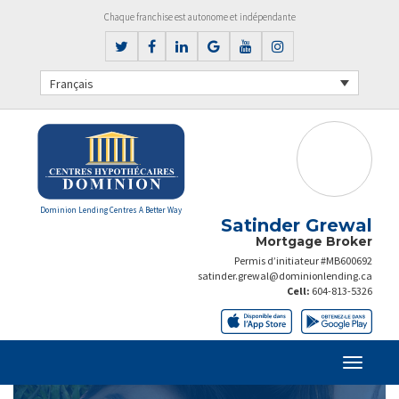
Chaque franchise est autonome et indépendante
Français
Dominion Lending Centres A Better Way
Satinder Grewal
Mortgage Broker
Permis d’initiateur #MB600692
satinder.grewal@dominionlending.ca
Cell:
604-813-5326